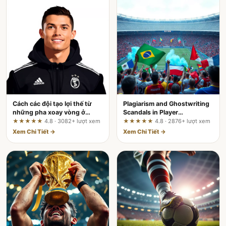
Cách các đội tạo lợi thế từ
Plagiarism and Ghostwriting
những pha xoay vòng ở
Scandals in Player
tuyến giữa được phân tích
Autobiographies: A User
★★★★★
4.8 · 3082+ lượt xem
★★★★★
4.8 · 2876+ lượt xem
trên shbet68.net cho bán kết
Journey Evaluation of
Xem Chi Tiết →
Xem Chi Tiết →
World Cup 2026
7mcn.black