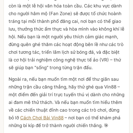
còn là một lễ hội văn hóa toàn cầu. Các khu vực dành
cho người hâm mộ (Fan Zone) sẽ được tổ chức hoành
tráng tại mỗi thành phố đăng cai, nơi bạn có thể giao
lưu, thưởng thức ẩm thực và hòa mình vào không khí lễ
hội. Nếu bạn là một người yêu thích cảm giác mạnh,
đừng quên ghé thăm các hoạt động bên lề như các trò
chơi tương tác, triển lãm lịch sử bóng đá, và đặc biệt
là cơ hội trải nghiệm công nghệ thực tế ảo (VR) – thứ
sẽ giúp bạn "sống" trong từng trận đấu.
Ngoài ra, nếu bạn muốn tìm một nơi để thư giãn sau
những trận cầu căng thẳng, hãy thử ghé qua Vin88 –
một điểm đến giải trí trực tuyến thú vị dành cho những
ai đam mê thử thách. Và nếu bạn muốn tìm hiểu thêm
về các chiến thuật đỉnh cao trong các trò chơi, đừng
bỏ lỡ
Cách Chơi Bài Vin88
– nơi bạn có thể khám phá
những bí kíp để trở thành người chiến thắng. 🎯