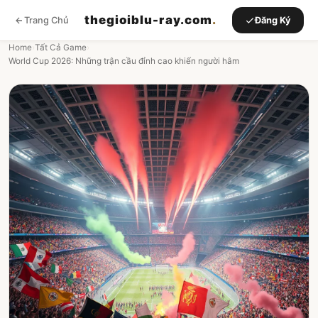
thegioiblu-ray.com
.
Trang Chủ
Đăng Ký
Home
›
Tất Cả Game
›
World Cup 2026: Những trận cầu đỉnh cao khiến người hâm