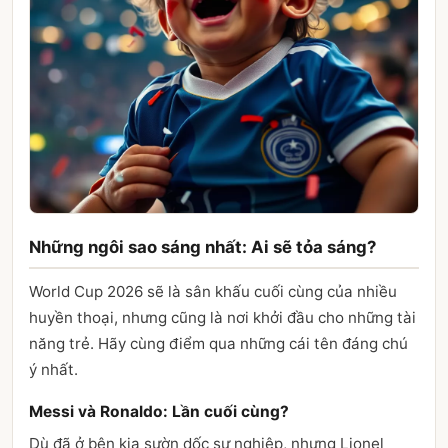
Những ngôi sao sáng nhất: Ai sẽ tỏa sáng?
World Cup 2026 sẽ là sân khấu cuối cùng của nhiều
huyền thoại, nhưng cũng là nơi khởi đầu cho những tài
năng trẻ. Hãy cùng điểm qua những cái tên đáng chú
ý nhất.
Messi và Ronaldo: Lần cuối cùng?
Dù đã ở bên kia sườn dốc sự nghiệp, nhưng Lionel