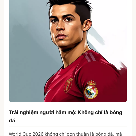
Trải nghiệm người hâm mộ: Không chỉ là bóng
đá
World Cup 2026 không chỉ đơn thuần là bóng đá, mà