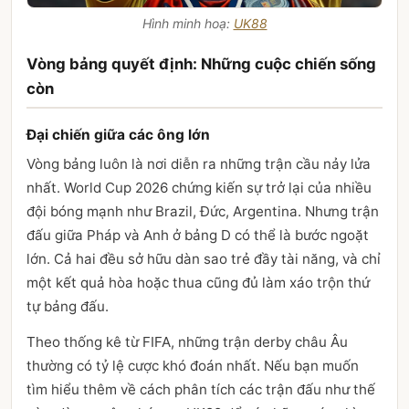
Hình minh hoạ:
UK88
Vòng bảng quyết định: Những cuộc chiến sống
còn
Đại chiến giữa các ông lớn
Vòng bảng luôn là nơi diễn ra những trận cầu nảy lửa
nhất. World Cup 2026 chứng kiến sự trở lại của nhiều
đội bóng mạnh như Brazil, Đức, Argentina. Nhưng trận
đấu giữa Pháp và Anh ở bảng D có thể là bước ngoặt
lớn. Cả hai đều sở hữu dàn sao trẻ đầy tài năng, và chỉ
một kết quả hòa hoặc thua cũng đủ làm xáo trộn thứ
tự bảng đấu.
Theo thống kê từ FIFA, những trận derby châu Âu
thường có tỷ lệ cược khó đoán nhất. Nếu bạn muốn
tìm hiểu thêm về cách phân tích các trận đấu như thế