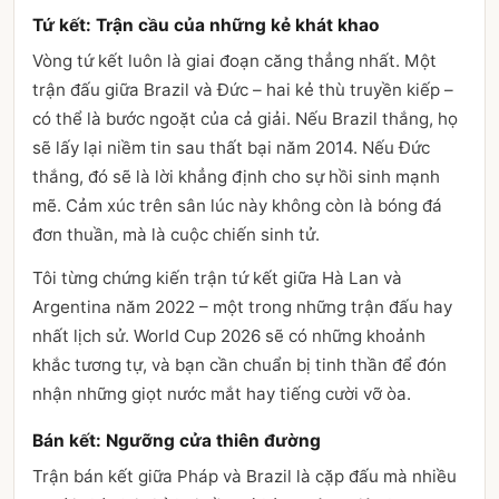
Tứ kết: Trận cầu của những kẻ khát khao
Vòng tứ kết luôn là giai đoạn căng thẳng nhất. Một
trận đấu giữa Brazil và Đức – hai kẻ thù truyền kiếp –
có thể là bước ngoặt của cả giải. Nếu Brazil thắng, họ
sẽ lấy lại niềm tin sau thất bại năm 2014. Nếu Đức
thắng, đó sẽ là lời khẳng định cho sự hồi sinh mạnh
mẽ. Cảm xúc trên sân lúc này không còn là bóng đá
đơn thuần, mà là cuộc chiến sinh tử.
Tôi từng chứng kiến trận tứ kết giữa Hà Lan và
Argentina năm 2022 – một trong những trận đấu hay
nhất lịch sử. World Cup 2026 sẽ có những khoảnh
khắc tương tự, và bạn cần chuẩn bị tinh thần để đón
nhận những giọt nước mắt hay tiếng cười vỡ òa.
Bán kết: Ngưỡng cửa thiên đường
Trận bán kết giữa Pháp và Brazil là cặp đấu mà nhiều