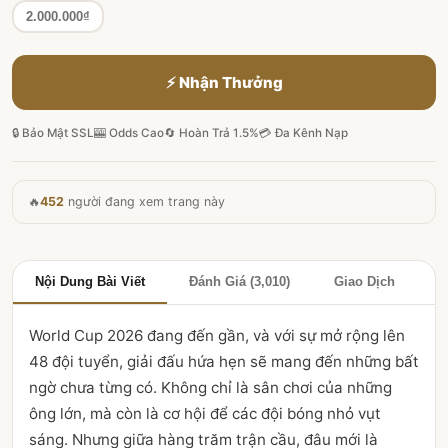
2.000.000₫
⚡ Nhận Thưởng
🔒 Bảo Mật SSL
🎰 Odds Cao
🔄 Hoàn Trả 1.5%
💳 Đa Kênh Nạp
🔥
452
người đang xem trang này
Nội Dung Bài Viết
Đánh Giá (3,010)
Giao Dịch
World Cup 2026 đang đến gần, và với sự mở rộng lên
48 đội tuyển, giải đấu hứa hẹn sẽ mang đến những bất
ngờ chưa từng có. Không chỉ là sân chơi của những
ông lớn, mà còn là cơ hội để các đội bóng nhỏ vụt
sáng. Nhưng giữa hàng trăm trận cầu, đâu mới là