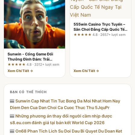
555win Casino Trực Tuyến –
Sân Chơi Đẳng Cấp Quốc Tế
Ngay Tại Việt Nam
★★★★★
4.8 · 2657+ lượt xem
Sunwin - Cổng Game Đổi
Thưởng Đình Đám: Trải
Nghiệm Của Một “Tay Chơi”
★★★★★
4.8 · 3312+ lượt xem
Chính Hiệu
Xem Chi Tiết →
Xem Chi Tiết →
BẠN CÓ THỂ THÍCH
🎰
Sunwin Cap Nhat Tin Tuc Bong Da Moi Nhat Hom Nay
Diem Den Cua Dan Choi Ca Cuoc Thuc Thu 5JquPr
🎰
Những phương án thay đổi người cầm nhịp được
s8.eu.com đánh giá tại bán kết World Cup 2026
🎰
On68 Phan Tich Lich Su Doi Dau Bi Quyet Du Doan Ket