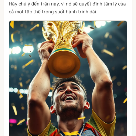
Hãy chú ý đến trận này, vì nó sẽ quyết định tâm lý của
cả một tập thể trong suốt hành trình dài.