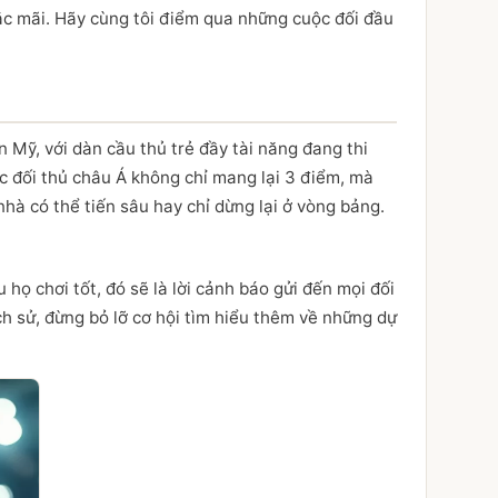
ắc mãi. Hãy cùng tôi điểm qua những cuộc đối đầu
n Mỹ, với dàn cầu thủ trẻ đầy tài năng đang thi
c đối thủ châu Á không chỉ mang lại 3 điểm, mà
nhà có thể tiến sâu hay chỉ dừng lại ở vòng bảng.
họ chơi tốt, đó sẽ là lời cảnh báo gửi đến mọi đối
h sử, đừng bỏ lỡ cơ hội tìm hiểu thêm về những dự