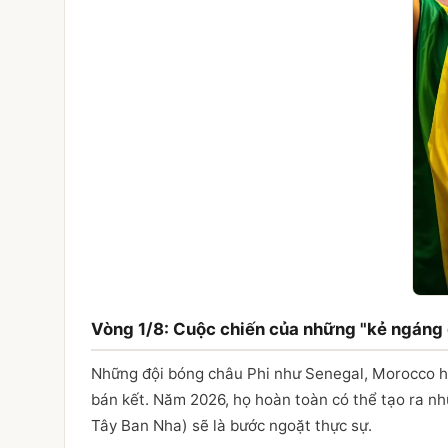
Vòng 1/8: Cuộc chiến của những "kẻ ngáng 
Những đội bóng châu Phi như Senegal, Morocco ha
bán kết. Năm 2026, họ hoàn toàn có thể tạo ra nh
Tây Ban Nha) sẽ là bước ngoặt thực sự.