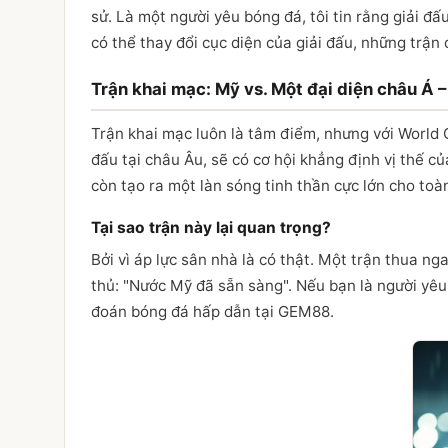
sử. Là một người yêu bóng đá, tôi tin rằng giải 
có thể thay đổi cục diện của giải đấu, những trận
Trận khai mạc: Mỹ vs. Một đại diện châu Á –
Trận khai mạc luôn là tâm điểm, nhưng với World C
đấu tại châu Âu, sẽ có cơ hội khẳng định vị thế 
còn tạo ra một làn sóng tinh thần cực lớn cho toà
Tại sao trận này lại quan trọng?
Bởi vì áp lực sân nhà là có thật. Một trận thua ng
thủ: "Nước Mỹ đã sẵn sàng". Nếu bạn là người yêu
đoán bóng đá hấp dẫn tại GEM88.