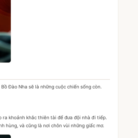
và Bồ Đào Nha sẽ là những cuộc chiến sống còn.
 ra khoảnh khắc thiên tài để đưa đội nhà đi tiếp.
anh hùng, và cũng là nơi chôn vùi những giấc mơ.