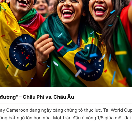
đường" – Châu Phi vs. Châu Âu
y Cameroon đang ngày càng chứng tỏ thực lực. Tại World Cup 
ững bất ngờ lớn hơn nữa. Một trận đấu ở vòng 1/8 giữa một đại