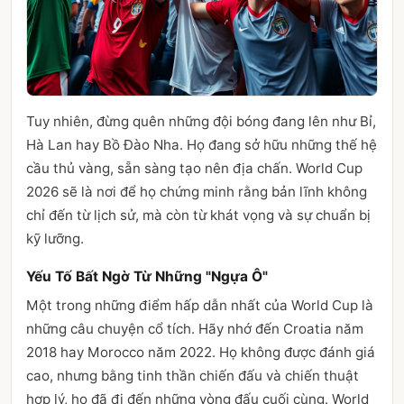
Tuy nhiên, đừng quên những đội bóng đang lên như Bỉ,
Hà Lan hay Bồ Đào Nha. Họ đang sở hữu những thế hệ
cầu thủ vàng, sẵn sàng tạo nên địa chấn. World Cup
2026 sẽ là nơi để họ chứng minh rằng bản lĩnh không
chỉ đến từ lịch sử, mà còn từ khát vọng và sự chuẩn bị
kỹ lưỡng.
Yếu Tố Bất Ngờ Từ Những "Ngựa Ô"
Một trong những điểm hấp dẫn nhất của World Cup là
những câu chuyện cổ tích. Hãy nhớ đến Croatia năm
2018 hay Morocco năm 2022. Họ không được đánh giá
cao, nhưng bằng tinh thần chiến đấu và chiến thuật
hợp lý, họ đã đi đến những vòng đấu cuối cùng. World