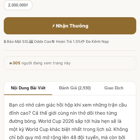
2.000.000₫
⚡ Nhận Thưởng
🔒 Bảo Mật SSL
🎰 Odds Cao
🔄 Hoàn Trả 1.5%
💳 Đa Kênh Nạp
🔥
305
người đang xem trang này
Nội Dung Bài Viết
Đánh Giá (2,930)
Giao Dịch
Bạn có nhớ cảm giác hồi hộp khi xem những trận cầu
đỉnh cao? Cả thế giới cùng nín thở dõi theo từng
đường bóng. World Cup 2026 sắp tới hứa hẹn sẽ là
một kỳ World Cup khác biệt nhất trong lịch sử. Không
chỉ bởi quy mô mở rộng lên 48 đội tuyển, mà còn bởi