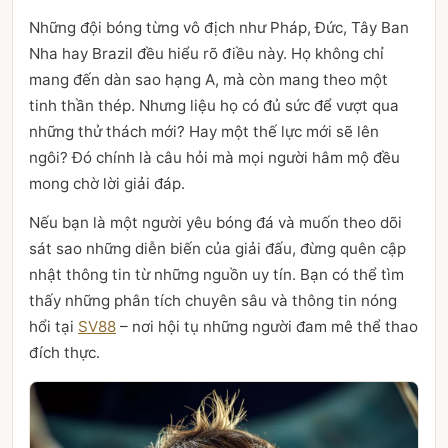
Những đội bóng từng vô địch như Pháp, Đức, Tây Ban
Nha hay Brazil đều hiểu rõ điều này. Họ không chỉ
mang đến dàn sao hạng A, mà còn mang theo một
tinh thần thép. Nhưng liệu họ có đủ sức để vượt qua
những thử thách mới? Hay một thế lực mới sẽ lên
ngôi? Đó chính là câu hỏi mà mọi người hâm mộ đều
mong chờ lời giải đáp.
Nếu bạn là một người yêu bóng đá và muốn theo dõi
sát sao những diễn biến của giải đấu, đừng quên cập
nhật thông tin từ những nguồn uy tín. Bạn có thể tìm
thấy những phân tích chuyên sâu và thông tin nóng
hổi tại
SV88
– nơi hội tụ những người đam mê thể thao
đích thực.