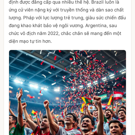
định được đẳng cấp qua nhiều thế hệ. Brazil luôn là
ứng cử viên nặng ký với truyền thống và dàn sao chất
lượng. Pháp với lực lượng trẻ trung, giàu sức chiến đấu
đang khao khát bảo vệ ngôi vương. Argentina, sau
chức vô địch năm 2022, chắc chắn sẽ mang đến một
diện mạo tự tin hơn.