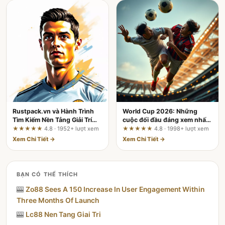
Rustpack.vn và Hành Trình
World Cup 2026: Những
Tìm Kiếm Nền Tảng Giải Trí
cuộc đối đầu đáng xem nhất
Trực Tuyến Uy Tín
tại vòng bảng
★★★★★
4.8 · 1952+ lượt xem
★★★★★
4.8 · 1998+ lượt xem
Xem Chi Tiết →
Xem Chi Tiết →
BẠN CÓ THỂ THÍCH
🎰
Zo88 Sees A 150 Increase In User Engagement Within
Three Months Of Launch
🎰
Lc88 Nen Tang Giai Tri