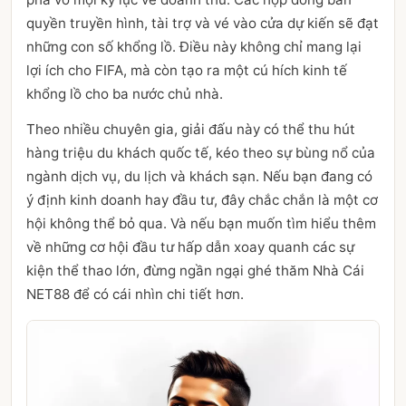
quyền truyền hình, tài trợ và vé vào cửa dự kiến sẽ đạt
những con số khổng lồ. Điều này không chỉ mang lại
lợi ích cho FIFA, mà còn tạo ra một cú hích kinh tế
khổng lồ cho ba nước chủ nhà.
Theo nhiều chuyên gia, giải đấu này có thể thu hút
hàng triệu du khách quốc tế, kéo theo sự bùng nổ của
ngành dịch vụ, du lịch và khách sạn. Nếu bạn đang có
ý định kinh doanh hay đầu tư, đây chắc chắn là một cơ
hội không thể bỏ qua. Và nếu bạn muốn tìm hiểu thêm
về những cơ hội đầu tư hấp dẫn xoay quanh các sự
kiện thể thao lớn, đừng ngần ngại ghé thăm Nhà Cái
NET88 để có cái nhìn chi tiết hơn.