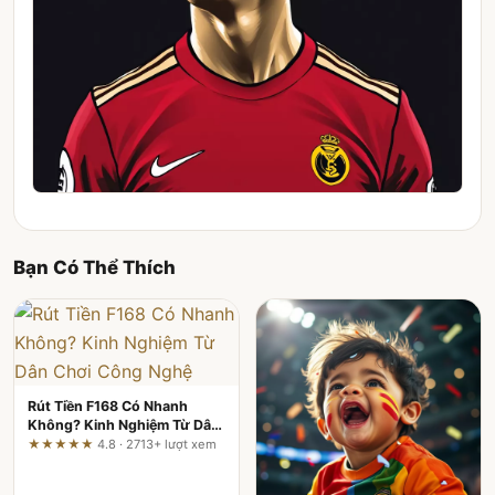
Bạn Có Thể Thích
Rút Tiền F168 Có Nhanh
Không? Kinh Nghiệm Từ Dân
Chơi Công Nghệ
★★★★★
4.8 · 2713+ lượt xem