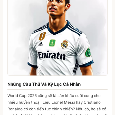
Những Cầu Thủ Và Kỷ Lục Cá Nhân
World Cup 2026 cũng sẽ là sân khấu cuối cùng cho
nhiều huyền thoại. Liệu Lionel Messi hay Cristiano
Ronaldo có còn tiếp tục chinh chiến? Nếu có, họ sẽ có