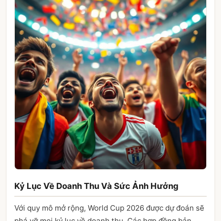
Kỷ Lục Về Doanh Thu Và Sức Ảnh Hưởng
Với quy mô mở rộng, World Cup 2026 được dự đoán sẽ
phá vỡ mọi kỷ lục về doanh thu. Các hợp đồng bản