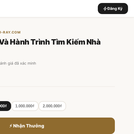
Đăng Ký
LU-RAY.COM
Và Hành Trình Tìm Kiếm Nhà
đánh giá đã xác minh
000₫
1.000.000₫
2.000.000₫
⚡ Nhận Thưởng