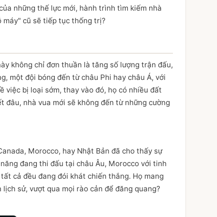
 của những thế lực mới, hành trình tìm kiếm nhà
 máy" cũ sẽ tiếp tục thống trị?
này không chỉ đơn thuần là tăng số lượng trận đấu,
g, một đội bóng đến từ châu Phi hay châu Á, với
 việc bị loại sớm, thay vào đó, họ có nhiều đất
iết đâu, nhà vua mới sẽ không đến từ những cường
hư Canada, Morocco, hay Nhật Bản đã cho thấy sự
 năng đang thi đấu tại châu Âu, Morocco với tinh
– tất cả đều đang đói khát chiến thắng. Họ mang
n lịch sử, vượt qua mọi rào cản để đăng quang?