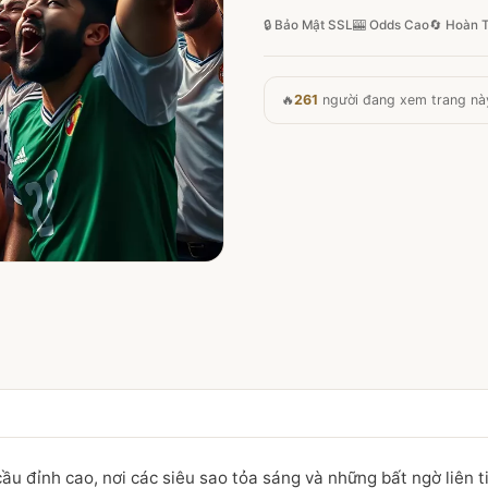
🔒 Bảo Mật SSL
🎰 Odds Cao
🔄 Hoàn T
🔥
261
người đang xem trang nà
ầu đỉnh cao, nơi các siêu sao tỏa sáng và những bất ngờ liên t