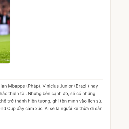
ian Mbappe (Pháp), Vinicius Junior (Brazil) hay
khắc thiên tài. Nhưng bên cạnh đó, sẽ có những
hể trở thành hiện tượng, ghi tên mình vào lịch sử.
ld Cup đầy cảm xúc. Ai sẽ là người kế thừa di sản