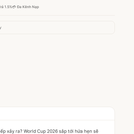
rả 1.5%
💳 Đa Kênh Nạp
y
iếp xảy ra? World Cup 2026 sắp tới hứa hẹn sẽ