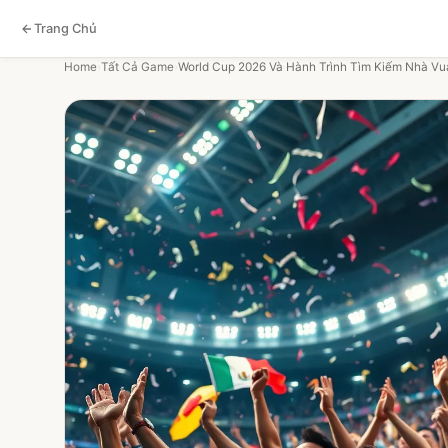
Trang Chủ
Home
›
Tất Cả Game
›
World Cup 2026 Và Hành Trình Tìm Kiếm Nhà Vu