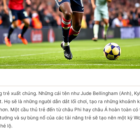
 trẻ xuất chúng. Những cái tên như Jude Bellingham (Anh), Kyl
. Họ sẽ là những người dẫn dắt lối chơi, tạo ra những khoảnh 
 hơn. Một cầu thủ trẻ đến từ châu Phi hay châu Á hoàn toàn có t
tướng và sự bùng nổ của các tài năng trẻ sẽ tạo nên một kỳ Wor
hé lộ.