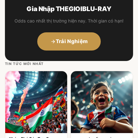
Gia Nhập THEGIOIBLU-RAY
Odds cao nhất thị trường hiện nay. Thời gian có hạn!
Trải Nghiệm
TIN TỨC MỚI NHẤT