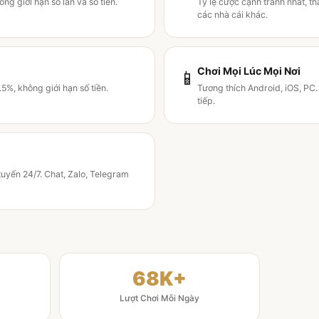
ng giới hạn số lần và số tiền.
Tỷ lệ cược cạnh tranh nhất, 
các nhà cái khác.
Chơi Mọi Lúc Mọi Nơi
📱
.5%, không giới hạn số tiền.
Tương thích Android, iOS, PC.
tiếp.
tuyến 24/7. Chat, Zalo, Telegram
68K+
Lượt Chơi Mỗi Ngày