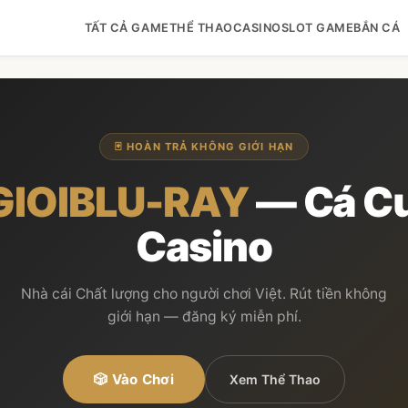
TẤT CẢ GAME
THỂ THAO
CASINO
SLOT GAME
BẮN CÁ
🃏 HOÀN TRẢ KHÔNG GIỚI HẠN
GIOIBLU-RAY
— Cá C
Casino
Nhà cái Chất lượng cho người chơi Việt. Rút tiền không
giới hạn — đăng ký miễn phí.
🎲 Vào Chơi
Xem Thể Thao