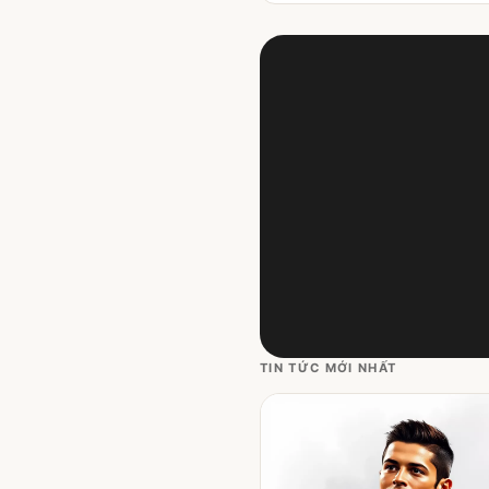
TIN TỨC MỚI NHẤT