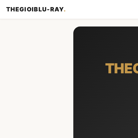
THEGIOIBLU-RAY
.
THE