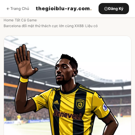
thegioiblu-ray.com
.
Trang Chủ
Đăng Ký
Home
›
Tất Cả Game
›
Barcelona đối mặt thử thách cực lớn cùng XX88: Liệu có