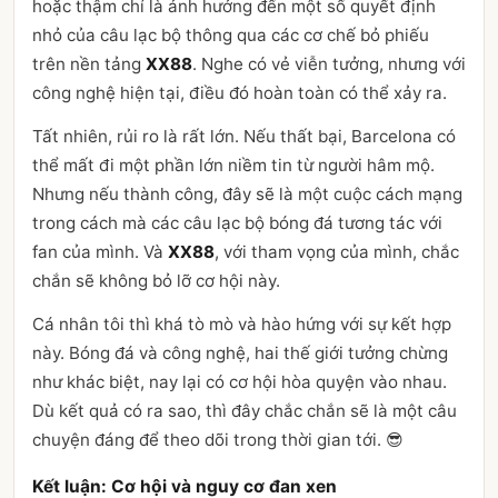
hoặc thậm chí là ảnh hưởng đến một số quyết định
nhỏ của câu lạc bộ thông qua các cơ chế bỏ phiếu
trên nền tảng
XX88
. Nghe có vẻ viễn tưởng, nhưng với
công nghệ hiện tại, điều đó hoàn toàn có thể xảy ra.
Tất nhiên, rủi ro là rất lớn. Nếu thất bại, Barcelona có
thể mất đi một phần lớn niềm tin từ người hâm mộ.
Nhưng nếu thành công, đây sẽ là một cuộc cách mạng
trong cách mà các câu lạc bộ bóng đá tương tác với
fan của mình. Và
XX88
, với tham vọng của mình, chắc
chắn sẽ không bỏ lỡ cơ hội này.
Cá nhân tôi thì khá tò mò và hào hứng với sự kết hợp
này. Bóng đá và công nghệ, hai thế giới tưởng chừng
như khác biệt, nay lại có cơ hội hòa quyện vào nhau.
Dù kết quả có ra sao, thì đây chắc chắn sẽ là một câu
chuyện đáng để theo dõi trong thời gian tới. 😎
Kết luận: Cơ hội và nguy cơ đan xen