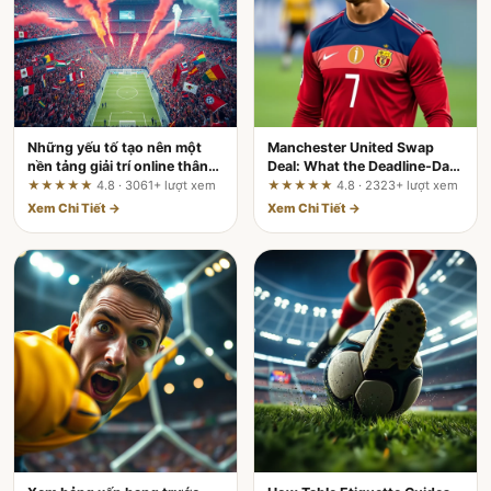
Những yếu tố tạo nên một
Manchester United Swap
nền tảng giải trí online thân
Deal: What the Deadline-Day
thiện với người dùng
Rumors Really Tell Us
★★★★★
4.8 · 3061+ lượt xem
★★★★★
4.8 · 2323+ lượt xem
Xem Chi Tiết →
Xem Chi Tiết →