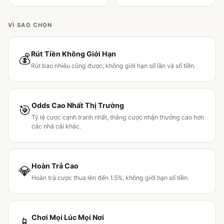
VÌ SAO CHỌN
Rút Tiền Không Giới Hạn
💰
Rút bao nhiêu cũng được, không giới hạn số lần và số tiền.
Odds Cao Nhất Thị Trường
🎯
Tỷ lệ cược cạnh tranh nhất, thắng cược nhận thưởng cao hơn
các nhà cái khác.
Hoàn Trả Cao
💎
Hoàn trả cược thua lên đến 1.5%, không giới hạn số tiền.
Chơi Mọi Lúc Mọi Nơi
📱