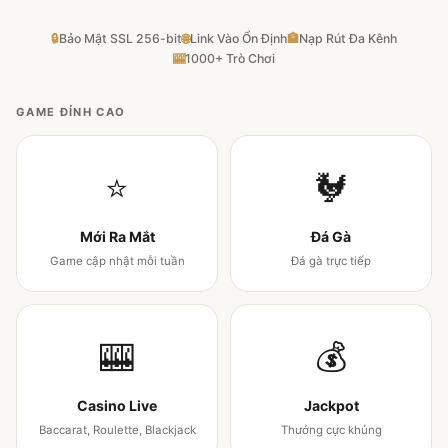
🔒
Bảo Mật SSL 256-bit
🌐
Link Vào Ổn Định
🏦
Nạp Rút Đa Kênh
🎰
1000+ Trò Chơi
GAME ĐỈNH CAO
⭐
🐓
Mới Ra Mắt
Đá Gà
Game cập nhật mỗi tuần
Đá gà trực tiếp
🎰
💰
Casino Live
Jackpot
Baccarat, Roulette, Blackjack
Thưởng cực khủng