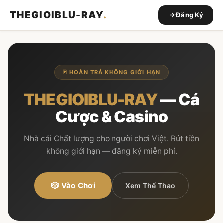
THEGIOIBLU-RAY
.
Đăng Ký
🃏 HOÀN TRẢ KHÔNG GIỚI HẠN
THEGIOIBLU-RAY
— Cá
Cược & Casino
Nhà cái Chất lượng cho người chơi Việt. Rút tiền
không giới hạn — đăng ký miễn phí.
🎲 Vào Chơi
Xem Thể Thao