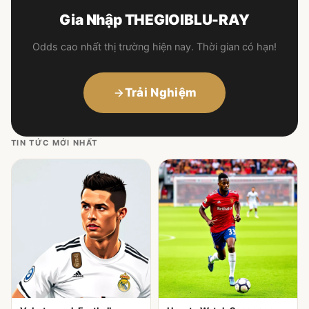
Gia Nhập THEGIOIBLU-RAY
Odds cao nhất thị trường hiện nay. Thời gian có hạn!
Trải Nghiệm
TIN TỨC MỚI NHẤT