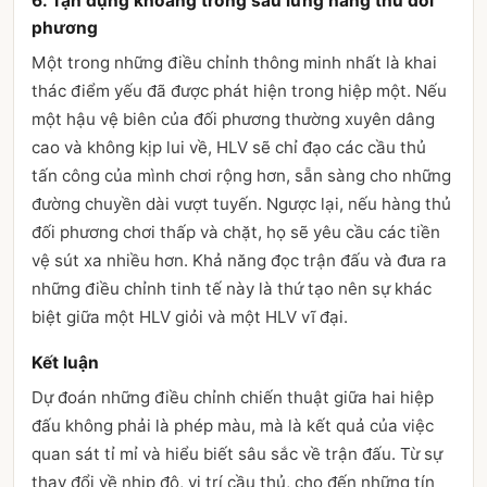
6. Tận dụng khoảng trống sau lưng hàng thủ đối
phương
Một trong những điều chỉnh thông minh nhất là khai
thác điểm yếu đã được phát hiện trong hiệp một. Nếu
một hậu vệ biên của đối phương thường xuyên dâng
cao và không kịp lui về, HLV sẽ chỉ đạo các cầu thủ
tấn công của mình chơi rộng hơn, sẵn sàng cho những
đường chuyền dài vượt tuyến. Ngược lại, nếu hàng thủ
đối phương chơi thấp và chặt, họ sẽ yêu cầu các tiền
vệ sút xa nhiều hơn. Khả năng đọc trận đấu và đưa ra
những điều chỉnh tinh tế này là thứ tạo nên sự khác
biệt giữa một HLV giỏi và một HLV vĩ đại.
Kết luận
Dự đoán những điều chỉnh chiến thuật giữa hai hiệp
đấu không phải là phép màu, mà là kết quả của việc
quan sát tỉ mỉ và hiểu biết sâu sắc về trận đấu. Từ sự
thay đổi về nhịp độ, vị trí cầu thủ, cho đến những tín