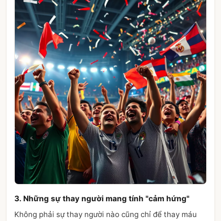
3. Những sự thay người mang tính "cảm hứng"
Không phải sự thay người nào cũng chỉ để thay máu