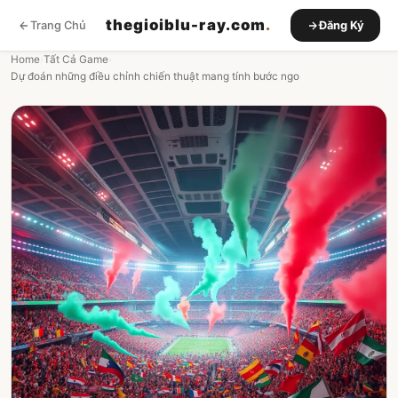
thegioiblu-ray.com
.
Trang Chủ
Đăng Ký
Home
›
Tất Cả Game
›
Dự đoán những điều chỉnh chiến thuật mang tính bước ngo