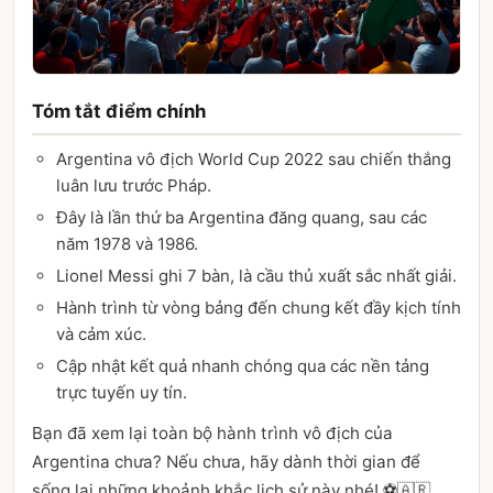
Tóm tắt điểm chính
Argentina vô địch World Cup 2022 sau chiến thắng
luân lưu trước Pháp.
Đây là lần thứ ba Argentina đăng quang, sau các
năm 1978 và 1986.
Lionel Messi ghi 7 bàn, là cầu thủ xuất sắc nhất giải.
Hành trình từ vòng bảng đến chung kết đầy kịch tính
và cảm xúc.
Cập nhật kết quả nhanh chóng qua các nền tảng
trực tuyến uy tín.
Bạn đã xem lại toàn bộ hành trình vô địch của
Argentina chưa? Nếu chưa, hãy dành thời gian để
sống lại những khoảnh khắc lịch sử này nhé! ⚽🇦🇷