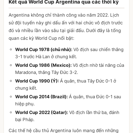
Kết quả World Cup Argentina qua các thời kỳ
Argentina không chỉ thành công vào năm 2022. Lịch
sử đội tuyển này ghi dấu ấn với hai chức vô địch trước
đó và nhiều lần vào sâu tại giải đấu. Dưới đây là tổng
quan các kỳ World Cup nổi bật:
World Cup 1978 (chủ nhà):
Vô địch sau chiến thắng
3-1 trước Hà Lan ở chung kết.
World Cup 1986 (Mexico):
Vô địch nhờ tài năng của
Maradona, thắng Tây Đức 3-2.
World Cup 1990 (Ý):
Á quân, thua Tây Đức 0-1 ở
chung kết.
World Cup 2014 (Brazil):
Á quân, thua Đức 0-1 sau
hiệp phụ.
World Cup 2022 (Qatar):
Vô địch lần thứ ba, đánh
bại Pháp.
Các thế hệ cầu thủ Argentina luôn mang đến những