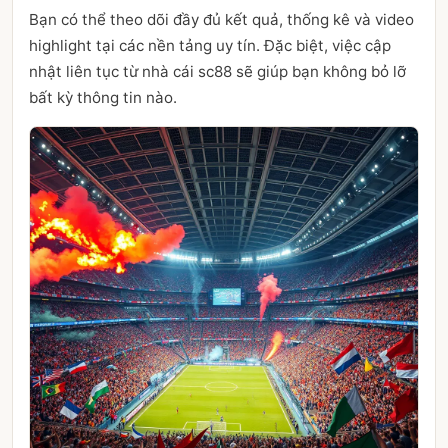
Bạn có thể theo dõi đầy đủ kết quả, thống kê và video
highlight tại các nền tảng uy tín. Đặc biệt, việc cập
nhật liên tục từ nhà cái sc88 sẽ giúp bạn không bỏ lỡ
bất kỳ thông tin nào.