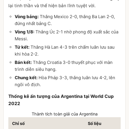
lại tinh thần và thể hiện bản lĩnh tuyệt vời.
Vòng bảng:
Thắng Mexico 2-0, thắng Ba Lan 2-0,
đứng nhất bảng C.
Vòng 1/8:
Thắng Úc 2-1 nhờ phong độ xuất sắc của
Messi.
Tứ kết:
Thắng Hà Lan 4-3 trên chấm luân lưu sau
khi hòa 2-2.
Bán kết:
Thắng Croatia 3-0 thuyết phục với màn
trình diễn siêu hạng.
Chung kết:
Hòa Pháp 3-3, thắng luân lưu 4-2, lên
ngôi vô địch.
Thống kê ấn tượng của Argentina tại World Cup
2022
Thành tích toàn giải của Argentina
Chỉ số
Số liệu