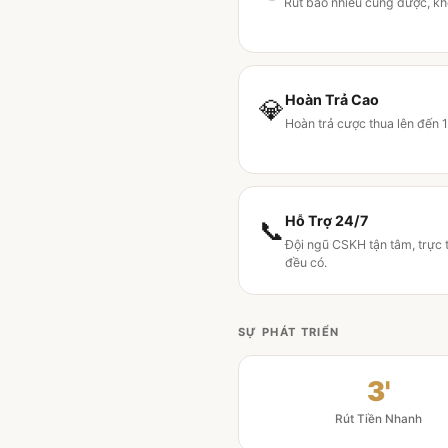
Rút bao nhiêu cũng được, khô
Hoàn Trả Cao
💎
Hoàn trả cược thua lên đến 1
Hỗ Trợ 24/7
📞
Đội ngũ CSKH tận tâm, trực 
đều có.
SỰ PHÁT TRIỂN
3'
Rút Tiền Nhanh