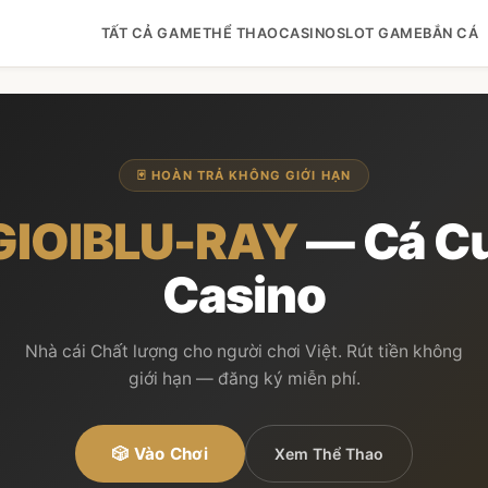
TẤT CẢ GAME
THỂ THAO
CASINO
SLOT GAME
BẮN CÁ
🃏 HOÀN TRẢ KHÔNG GIỚI HẠN
GIOIBLU-RAY
— Cá C
Casino
Nhà cái Chất lượng cho người chơi Việt. Rút tiền không
giới hạn — đăng ký miễn phí.
🎲 Vào Chơi
Xem Thể Thao