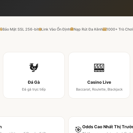
🔒
Bảo Mật SSL 256-bit
🌐
Link Vào Ổn Định
🏦
Nạp Rút Đa Kênh
🎰
1000+ Trò Chơi
🐓
🎰
Đá Gà
Casino Live
Đá gà trực tiếp
Baccarat, Roulette, Blackjack
n
Odds Cao Nhất Thị Trườ
🎯