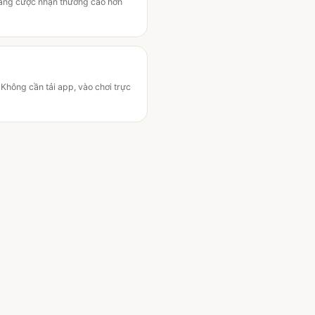
thắng cược nhận thưởng cao hơn
 Không cần tải app, vào chơi trực