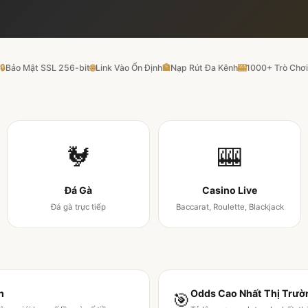
🔒
Bảo Mật SSL 256-bit
🌐
Link Vào Ổn Định
🏦
Nạp Rút Đa Kênh
🎰
1000+ Trò Chơi
🐓
🎰
Đá Gà
Casino Live
Đá gà trực tiếp
Baccarat, Roulette, Blackjack
n
Odds Cao Nhất Thị Trườ
🎯