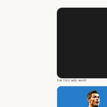
TIN TỨC MỚI NHẤT