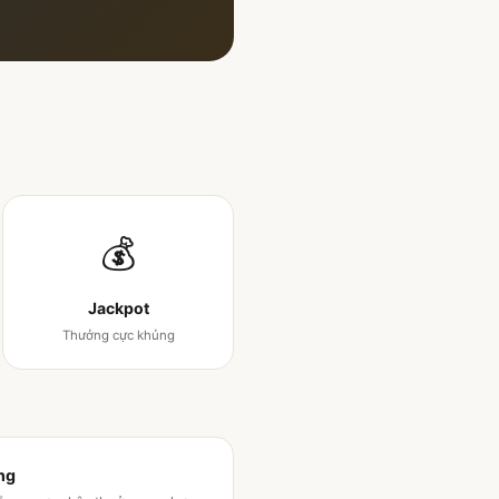
💰
Jackpot
Thưởng cực khủng
ng