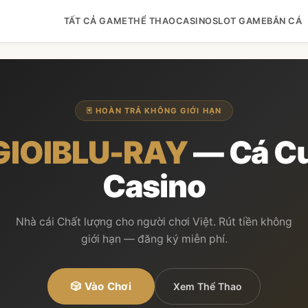
TẤT CẢ GAME
THỂ THAO
CASINO
SLOT GAME
BẮN CÁ
🃏 HOÀN TRẢ KHÔNG GIỚI HẠN
GIOIBLU-RAY
— Cá C
Casino
Nhà cái Chất lượng cho người chơi Việt. Rút tiền không
giới hạn — đăng ký miễn phí.
🎲 Vào Chơi
Xem Thể Thao