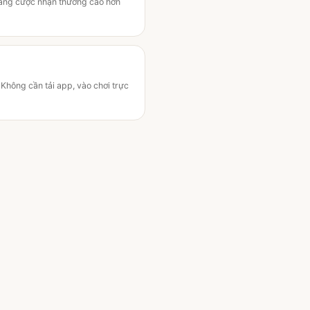
thắng cược nhận thưởng cao hơn
 Không cần tải app, vào chơi trực