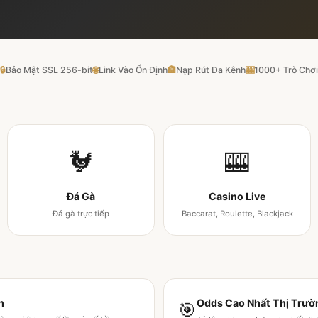
🔒
Bảo Mật SSL 256-bit
🌐
Link Vào Ổn Định
🏦
Nạp Rút Đa Kênh
🎰
1000+ Trò Chơi
🐓
🎰
Đá Gà
Casino Live
Đá gà trực tiếp
Baccarat, Roulette, Blackjack
n
Odds Cao Nhất Thị Trườ
🎯