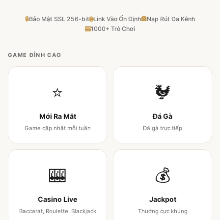
🔒
Bảo Mật SSL 256-bit
🌐
Link Vào Ổn Định
🏦
Nạp Rút Đa Kênh
🎰
1000+ Trò Chơi
GAME ĐỈNH CAO
⭐
🐓
Mới Ra Mắt
Đá Gà
Game cập nhật mỗi tuần
Đá gà trực tiếp
🎰
💰
Casino Live
Jackpot
Baccarat, Roulette, Blackjack
Thưởng cực khủng